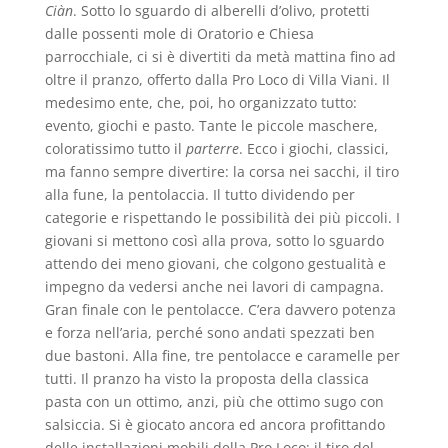
Ciàn
. Sotto lo sguardo di alberelli d’olivo, protetti
dalle possenti mole di Oratorio e Chiesa
parrocchiale, ci si è divertiti da metà mattina fino ad
oltre il pranzo, offerto dalla Pro Loco di Villa Viani. Il
medesimo ente, che, poi, ho organizzato tutto:
evento, giochi e pasto. Tante le piccole maschere,
coloratissimo tutto il
parterre
. Ecco i giochi, classici,
ma fanno sempre divertire: la corsa nei sacchi, il tiro
alla fune, la pentolaccia. Il tutto dividendo per
categorie e rispettando le possibilità dei più piccoli. I
giovani si mettono così alla prova, sotto lo sguardo
attendo dei meno giovani, che colgono gestualità e
impegno da vedersi anche nei lavori di campagna.
Gran finale con le pentolacce. C’era davvero potenza
e forza nell’aria, perché sono andati spezzati ben
due bastoni. Alla fine, tre pentolacce e caramelle per
tutti. Il pranzo ha visto la proposta della classica
pasta con un ottimo, anzi, più che ottimo sugo con
salsiccia. Si è giocato ancora ed ancora profittando
delle installazioni mobili della Pro Loco: il tiro del