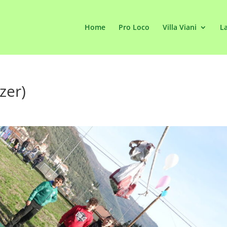
Home
Pro Loco
Villa Viani
La
zer)