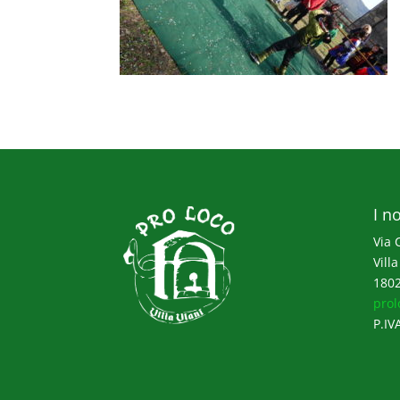
I no
Via 
Villa
1802
prol
P.IV