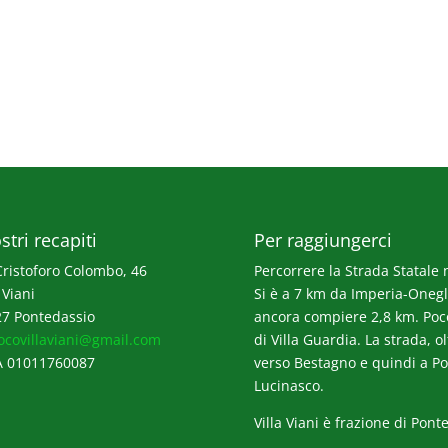
stri recapiti
Per raggiungerci
Cristoforo Colombo, 46
Percorrere la Strada Statale n
 Viani
Si è a 7 km da Imperia-Onegli
7 Pontedassio
ancora compiere 2,8 km. Poco p
ocovillaviani@gmail.com
di Villa Guardia. La strada, o
A 01011760087
verso Bestagno e quindi a Po
Lucinasco.
Villa Viani è frazione di Pont