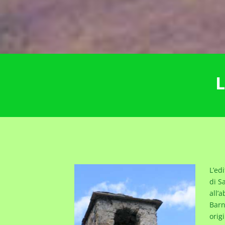
L
L’edi
di S
all’
Barna
orig