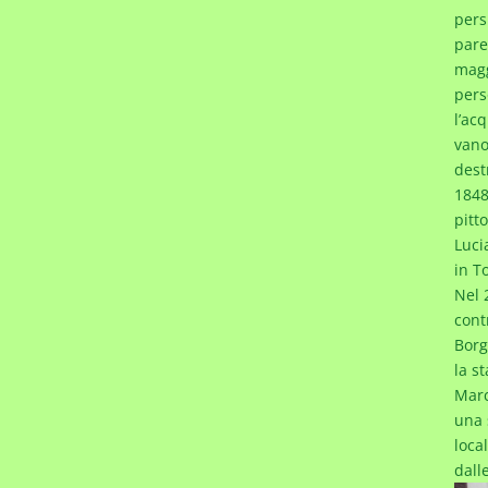
pers
pare
magg
pers
l’ac
vano
destr
1848
pitt
Luci
in T
Nel 
contr
Borgo
la s
Marc
una 
loca
dall