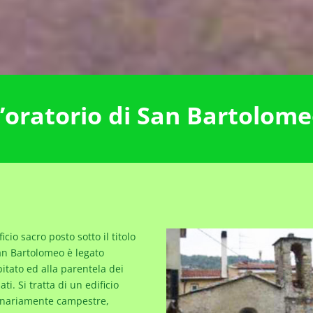
’oratorio di San Bartolom
ficio sacro posto sotto il titolo
an Bartolomeo è legato
abitato ed alla parentela dei
ti. Si tratta di un edificio
inariamente campestre,