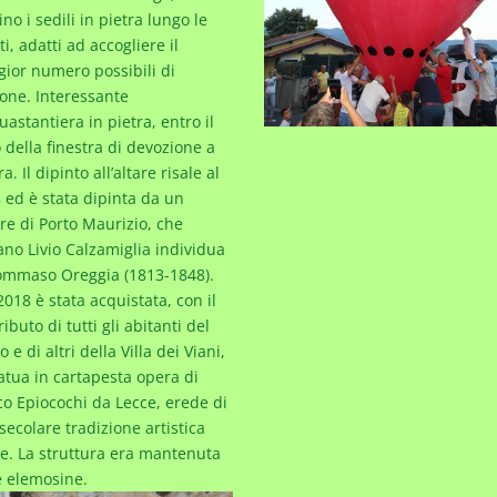
ino i sedili in pietra lungo le
ti, adatti ad accogliere il
ior numero possibili di
one. Interessante
quastantiera in pietra, entro il
 della finestra di devozione a
a. Il dipinto all’altare risale al
 ed è stata dipinta da un
ore di Porto Maurizio, che
ano Livio Calzamiglia individua
ommaso Oreggia (1813-1848).
2018 è stata acquistata, con il
ibuto di tutti gli abitanti del
 e di altri della Villa dei Viani,
tatua in cartapesta opera di
o Epiocochi da Lecce, erede di
secolare tradizione artistica
le. La struttura era mantenuta
e elemosine.