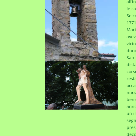
all’i
le c
Seic
1771
Mari
avev
vici
dunq
San 
dist
cors
rest
occa
nuov
bene
anno
un i
segn
pres
deco