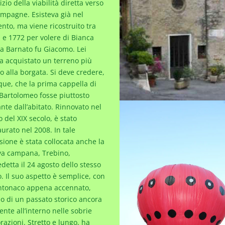
nizio della viabilità diretta verso
ampagne. Esisteva già nel
ento, ma viene ricostruito tra
 e 1772 per volere di Bianca
a Barnato fu Giacomo. Lei
a acquistato un terreno più
no alla borgata. Si deve credere,
ue, che la prima cappella di
Bartolomeo fosse piuttosto
ante dall’abitato. Rinnovato nel
o del XIX secolo, è stato
aurato nel 2008. In tale
sione è stata collocata anche la
a campana, Trebino,
detta il 24 agosto dello stesso
. Il suo aspetto è semplice, con
ntonaco appena accennato,
o di un passato storico ancora
ente all’interno nelle sobrie
razioni. Stretto e lungo, ha