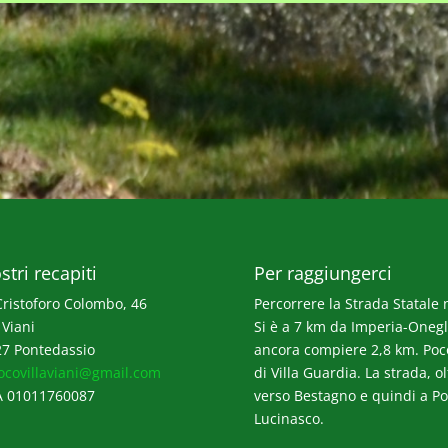
stri recapiti
Per raggiungerci
Cristoforo Colombo, 46
Percorrere la Strada Statale n
 Viani
Si è a 7 km da Imperia-Onegli
7 Pontedassio
ancora compiere 2,8 km. Poco p
ocovillaviani@gmail.com
di Villa Guardia. La strada, o
A 01011760087
verso Bestagno e quindi a Po
Lucinasco.