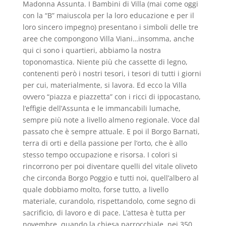
Madonna Assunta. I Bambini di Villa (mai come oggi
con la “B” maiuscola per la loro educazione e per il
loro sincero impegno) presentano i simboli delle tre
aree che compongono Villa Viani…insomma, anche
qui ci sono i quartieri, abbiamo la nostra
toponomastica. Niente più che cassette di legno,
contenenti però i nostri tesori, i tesori di tutti i giorni
per cui, materialmente, si lavora. Ed ecco la Villa
ovvero “piazza e piazzetta” con i ricci di ippocastano,
l’effigie dell’Assunta e le immancabili lumache,
sempre più note a livello almeno regionale. Voce dal
passato che è sempre attuale. E poi il Borgo Barnati,
terra di orti e della passione per l’orto, che è allo
stesso tempo occupazione e risorsa. I colori si
rincorrono per poi diventare quelli del vitale oliveto
che circonda Borgo Poggio e tutti noi, quell’albero al
quale dobbiamo molto, forse tutto, a livello
materiale, curandolo, rispettandolo, come segno di
sacrificio, di lavoro e di pace. L’attesa è tutta per
novembre, quando la chiesa parrocchiale, nei 350