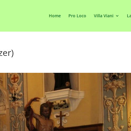
Home
Pro Loco
Villa Viani
La
zer)