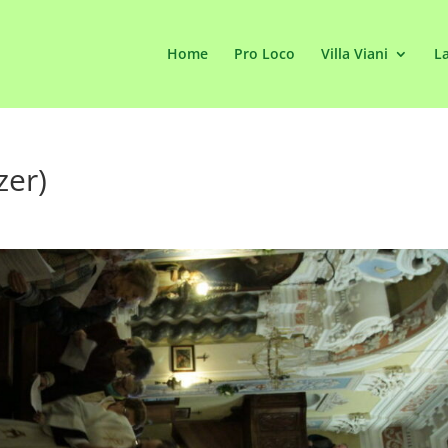
Home
Pro Loco
Villa Viani
La
zer)