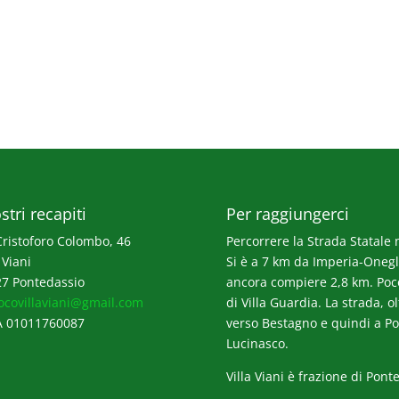
stri recapiti
Per raggiungerci
Cristoforo Colombo, 46
Percorrere la Strada Statale n
 Viani
Si è a 7 km da Imperia-Onegli
7 Pontedassio
ancora compiere 2,8 km. Poco p
ocovillaviani@gmail.com
di Villa Guardia. La strada, o
A 01011760087
verso Bestagno e quindi a Po
Lucinasco.
Villa Viani è frazione di Pont