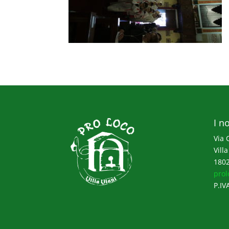
I no
Via 
Villa
1802
prol
P.IV