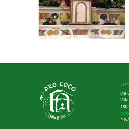
I no
Via 
Villa
1802
prol
P.IV