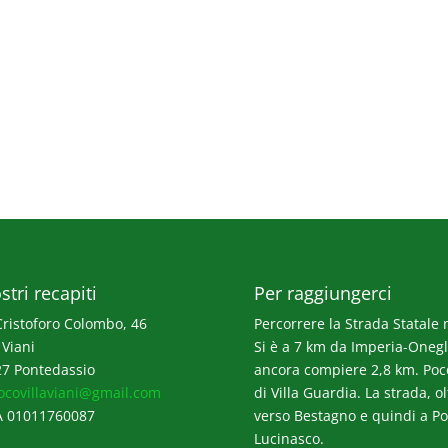
stri recapiti
Per raggiungerci
Cristoforo Colombo, 46
Percorrere la Strada Statale n
 Viani
Si è a 7 km da Imperia-Onegli
7 Pontedassio
ancora compiere 2,8 km. Poco p
ocovillaviani@gmail.com
di Villa Guardia. La strada, o
A 01011760087
verso Bestagno e quindi a Po
Lucinasco.