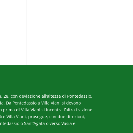
. 28, con deviazione all’altezza di Pontedassio.
a. Da Pontedassio a Villa Viani si devono
rima di Villa Viani si incontra l’altra frazione
ltre Villa Viani, prosegue, con due direzioni,
ntedassio o Sant’Agata o verso Vasia e