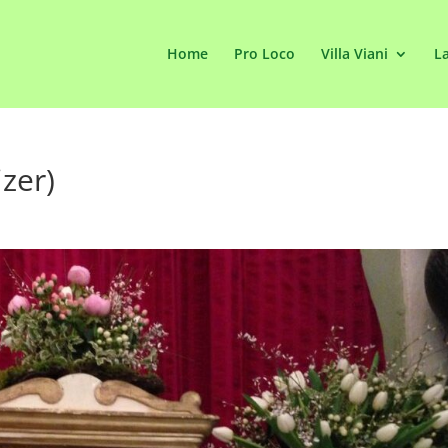
Home
Pro Loco
Villa Viani
La
zer)