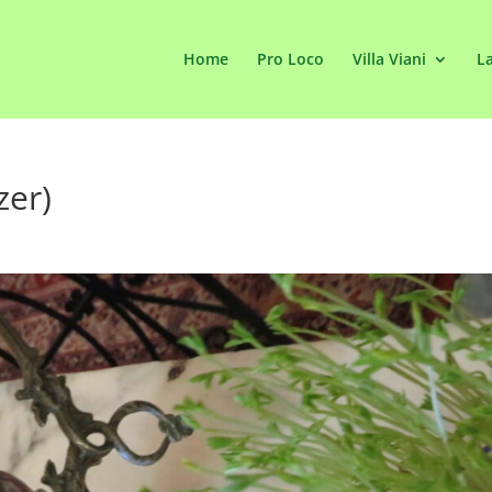
Home
Pro Loco
Villa Viani
La
zer)