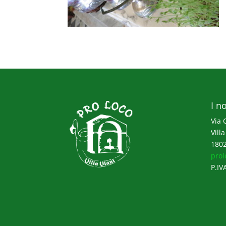
I no
Via 
Villa
1802
prol
P.IV