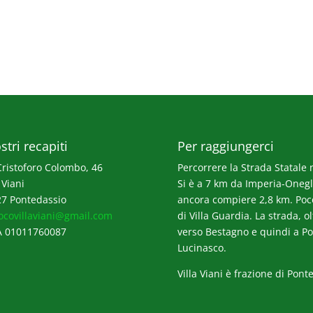
stri recapiti
Per raggiungerci
Cristoforo Colombo, 46
Percorrere la Strada Statale n
 Viani
Si è a 7 km da Imperia-Onegli
7 Pontedassio
ancora compiere 2,8 km. Poco p
ocovillaviani@gmail.com
di Villa Guardia. La strada, o
A 01011760087
verso Bestagno e quindi a Po
Lucinasco.
Villa Viani è frazione di Pont