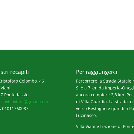
stri recapiti
Per raggiungerci
Cristoforo Colombo, 46
Percorrere la Strada Statale n
 Viani
Si è a 7 km da Imperia-Onegli
7 Pontedassio
ancora compiere 2,8 km. Poco p
ocovillaviani@gmail.com
di Villa Guardia. La strada, o
A 01011760087
verso Bestagno e quindi a Po
Lucinasco.
Villa Viani è frazione di Pont