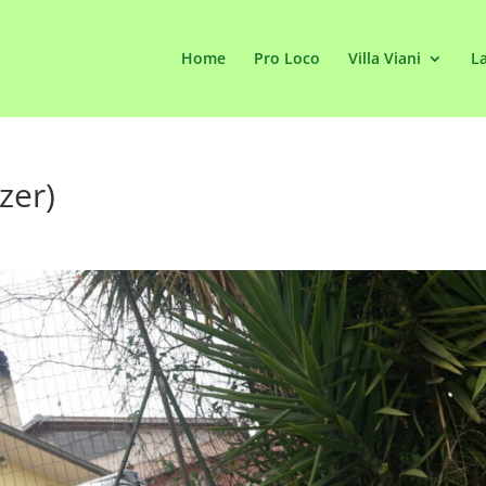
Home
Pro Loco
Villa Viani
La
zer)