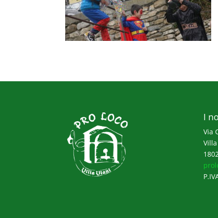
I no
Via 
Villa
1802
prol
P.IV