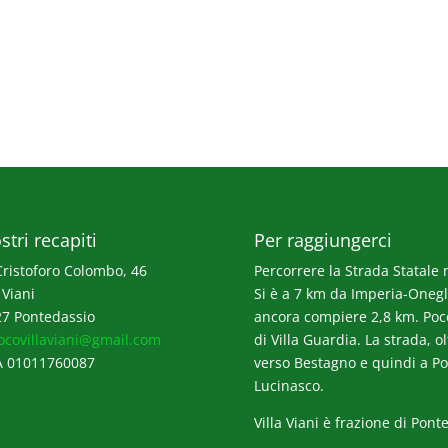
stri recapiti
Per raggiungerci
Cristoforo Colombo, 46
Percorrere la Strada Statale n
 Viani
Si è a 7 km da Imperia-Onegli
7 Pontedassio
ancora compiere 2,8 km. Poco p
ocovillaviani@gmail.com
di Villa Guardia. La strada, o
A 01011760087
verso Bestagno e quindi a Po
Lucinasco.
Villa Viani è frazione di Pont