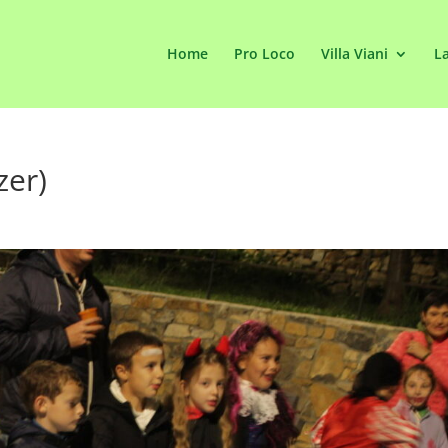
Home
Pro Loco
Villa Viani
La
zer)