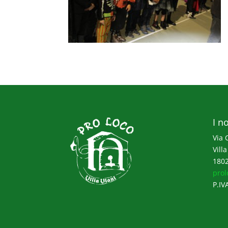
I no
Via 
Villa
1802
prol
P.IV