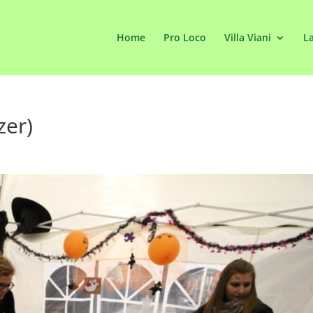
Home
Pro Loco
Villa Viani
La
zer)