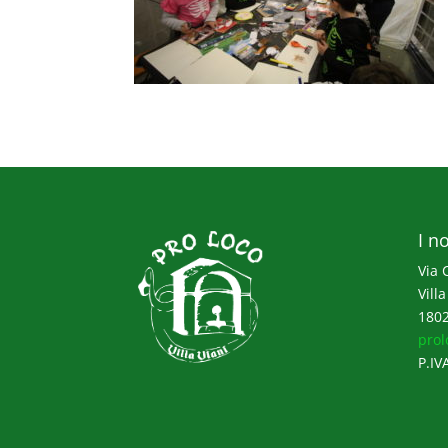
I no
Via 
Villa
1802
prol
P.IV