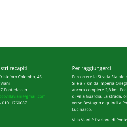
stri recapiti
Per raggiungerci
Cristoforo Colombo, 46
Percorrere la Strada Statale n
 Viani
Si è a 7 km da Imperia-Onegli
7 Pontedassio
ancora compiere 2,8 km. Poco p
ocovillaviani@gmail.com
di Villa Guardia. La strada, o
A 01011760087
verso Bestagno e quindi a Po
Lucinasco.
Villa Viani è frazione di Pont