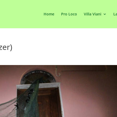
Home
Pro Loco
Villa Viani
La
zer)