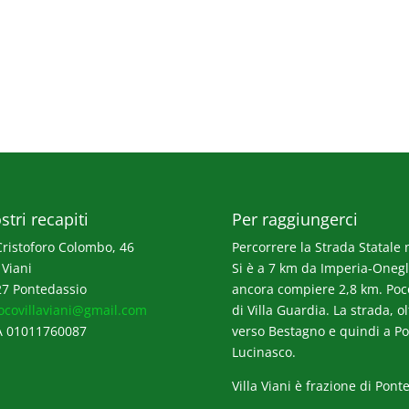
stri recapiti
Per raggiungerci
Cristoforo Colombo, 46
Percorrere la Strada Statale n
 Viani
Si è a 7 km da Imperia-Onegli
7 Pontedassio
ancora compiere 2,8 km. Poco p
ocovillaviani@gmail.com
di Villa Guardia. La strada, o
A 01011760087
verso Bestagno e quindi a Po
Lucinasco.
Villa Viani è frazione di Pont