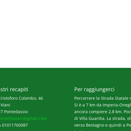
stri recapiti
Per raggiungerci
Cristoforo Colombo, 46
Percorrere la Strada Statale n
 Viani
Si è a 7 km da Imperia-Onegli
7 Pontedassio
ancora compiere 2,8 km. Poco p
ocovillaviani@gmail.com
di Villa Guardia. La strada, o
A 01011760087
verso Bestagno e quindi a Po