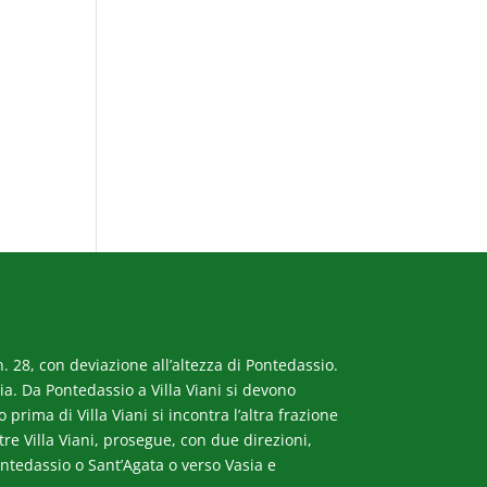
. 28, con deviazione all’altezza di Pontedassio.
a. Da Pontedassio a Villa Viani si devono
rima di Villa Viani si incontra l’altra frazione
ltre Villa Viani, prosegue, con due direzioni,
ntedassio o Sant’Agata o verso Vasia e