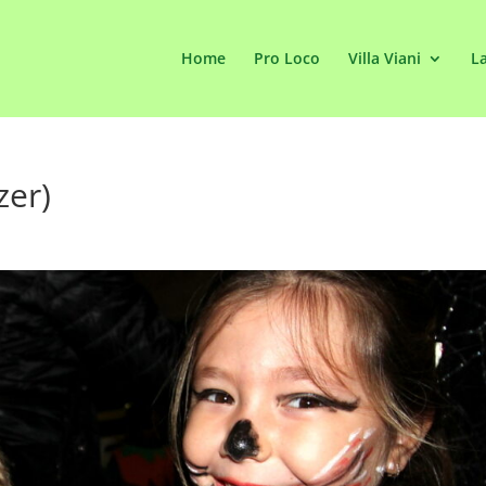
Home
Pro Loco
Villa Viani
La
zer)