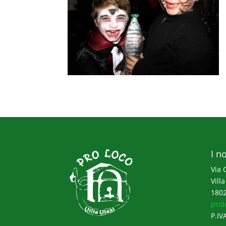
I no
Via 
Villa
1802
prol
P.IV