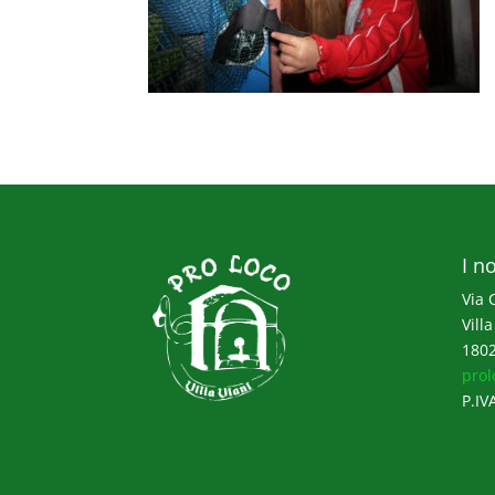
I no
Via 
Villa
1802
prol
P.IV