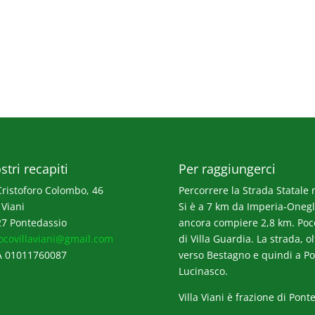
stri recapiti
Per raggiungerci
Cristoforo Colombo, 46
Percorrere la Strada Statale n
 Viani
Si è a 7 km da Imperia-Onegli
7 Pontedassio
ancora compiere 2,8 km. Poco p
ocovillaviani@gmail.com
di Villa Guardia. La strada, o
A 01011760087
verso Bestagno e quindi a Po
Lucinasco.
Villa Viani è frazione di Pont