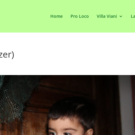
Home
Pro Loco
Villa Viani
La
zer)