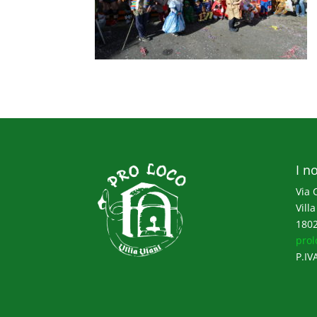
I no
Via 
Villa
1802
prol
P.IV