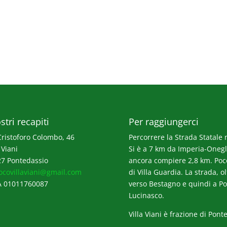
stri recapiti
Per raggiungerci
Cristoforo Colombo, 46
Percorrere la Strada Statale n
 Viani
Si è a 7 km da Imperia-Onegli
7 Pontedassio
ancora compiere 2,8 km. Poco p
ocovillaviani@gmail.com
di Villa Guardia. La strada, o
A 01011760087
verso Bestagno e quindi a Po
Lucinasco.
Villa Viani è frazione di Pont