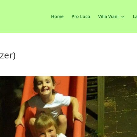
Home
Pro Loco
Villa Viani
La
zer)