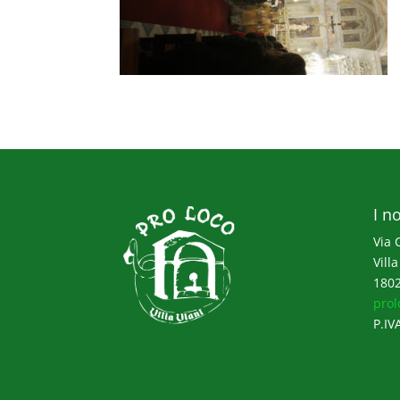
I no
Via 
Villa
1802
prol
P.IV