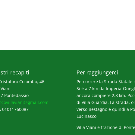
stri recapiti
Per raggiungerci
Cristoforo Colombo, 46
Percorrere la Strada Statale n
 Viani
Si è a 7 km da Imperia-Onegli
7 Pontedassio
ancora compiere 2,8 km. Poco p
ocovillaviani@gmail.com
di Villa Guardia. La strada, o
A 01011760087
verso Bestagno e quindi a Po
Lucinasco.
Villa Viani è frazione di Pont