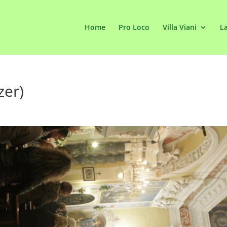
Home
Pro Loco
Villa Viani
La
zer)