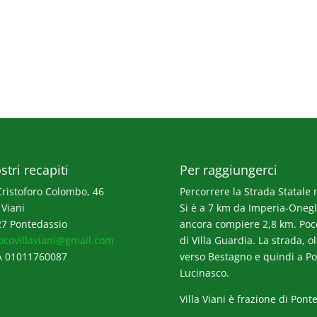
stri recapiti
Per raggiungerci
Cristoforo Colombo, 46
Percorrere la Strada Statale n
 Viani
Si è a 7 km da Imperia-Onegli
7 Pontedassio
ancora compiere 2,8 km. Poco p
ocovillaviani@gmail.com
di Villa Guardia. La strada, o
A 01011760087
verso Bestagno e quindi a Po
Lucinasco.
Villa Viani è frazione di Pont