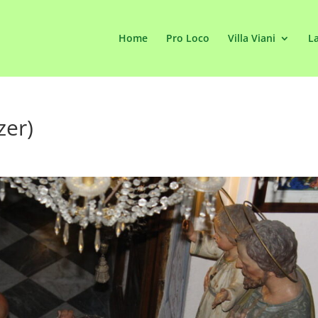
Home
Pro Loco
Villa Viani
La
zer)