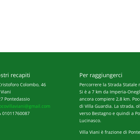
stri recapiti
Per raggiungerci
Cristoforo Colombo, 46
Percorrere la Strada Statale n
 Viani
Si è a 7 km da Imperia-Onegli
7 Pontedassio
ancora compiere 2,8 km. Poco p
ocovillaviani@gmail.com
di Villa Guardia. La strada, o
A 01011760087
verso Bestagno e quindi a Po
Lucinasco.
Villa Viani è frazione di Pont