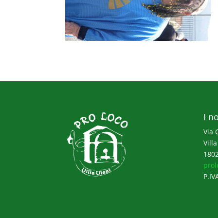
I no
Via 
Villa
1802
prol
P.IV