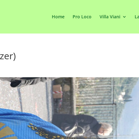
Home
Pro Loco
Villa Viani
La
zer)