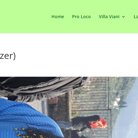
Home
Pro Loco
Villa Viani
La
zer)