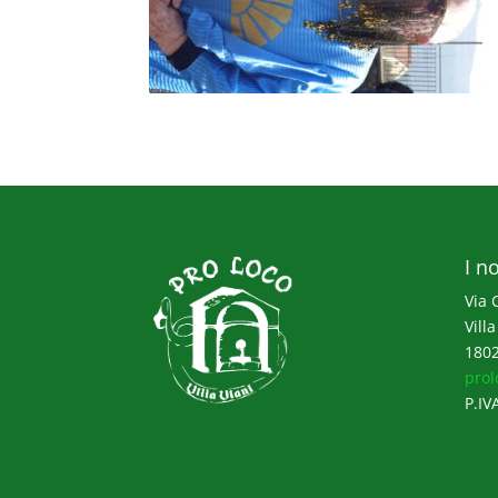
I no
Via 
Villa
1802
prol
P.IV