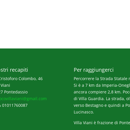
stri recapiti
Per raggiungerci
Cristoforo Colombo, 46
Percorrere la Strada Statale n
 Viani
Si è a 7 km da Imperia-Onegli
7 Pontedassio
ancora compiere 2,8 km. Poco p
ocovillaviani@gmail.com
di Villa Guardia. La strada, o
A 01011760087
verso Bestagno e quindi a Po
Lucinasco.
Villa Viani è frazione di Pont