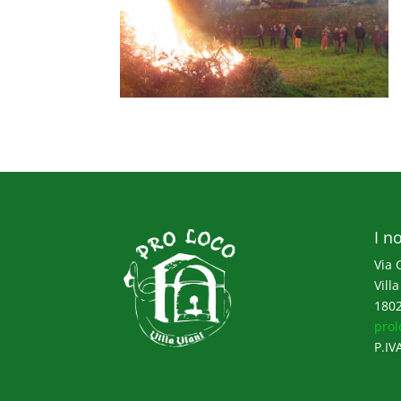
I no
Via 
Villa
1802
prol
P.IV