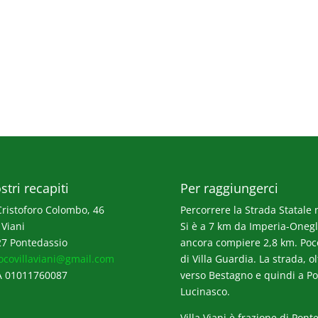
stri recapiti
Per raggiungerci
Cristoforo Colombo, 46
Percorrere la Strada Statale n
 Viani
Si è a 7 km da Imperia-Onegli
7 Pontedassio
ancora compiere 2,8 km. Poco p
ocovillaviani@gmail.com
di Villa Guardia. La strada, o
A 01011760087
verso Bestagno e quindi a Po
Lucinasco.
Villa Viani è frazione di Pont