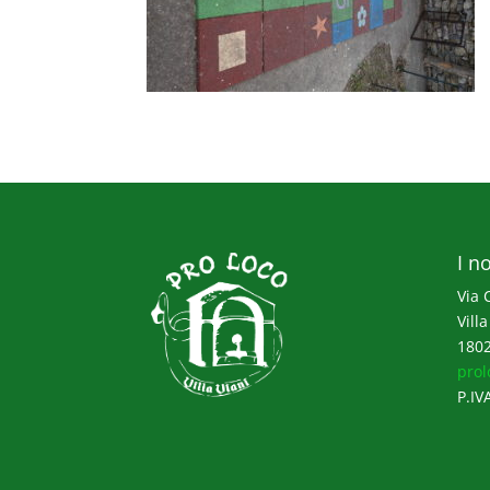
I no
Via 
Villa
1802
prol
P.IV