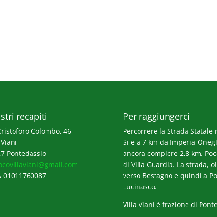
stri recapiti
Per raggiungerci
Cristoforo Colombo, 46
Percorrere la Strada Statale n
 Viani
Si è a 7 km da Imperia-Onegli
7 Pontedassio
ancora compiere 2,8 km. Poco p
ocovillaviani@gmail.com
di Villa Guardia. La strada, o
A 01011760087
verso Bestagno e quindi a Po
Lucinasco.
Villa Viani è frazione di Pont