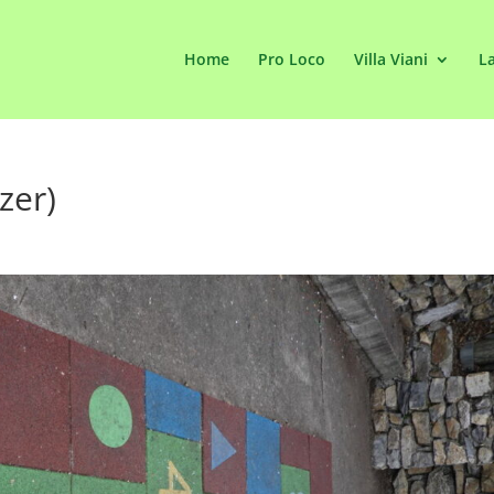
Home
Pro Loco
Villa Viani
La
zer)