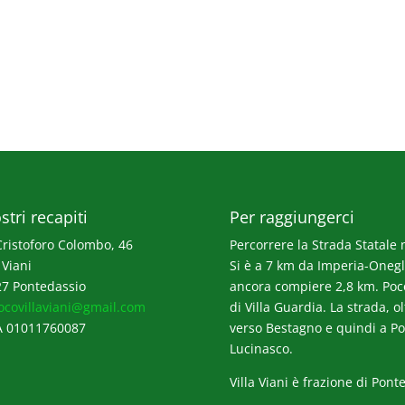
stri recapiti
Per raggiungerci
Cristoforo Colombo, 46
Percorrere la Strada Statale n
 Viani
Si è a 7 km da Imperia-Onegli
7 Pontedassio
ancora compiere 2,8 km. Poco p
ocovillaviani@gmail.com
di Villa Guardia. La strada, o
A 01011760087
verso Bestagno e quindi a Po
Lucinasco.
Villa Viani è frazione di Pont