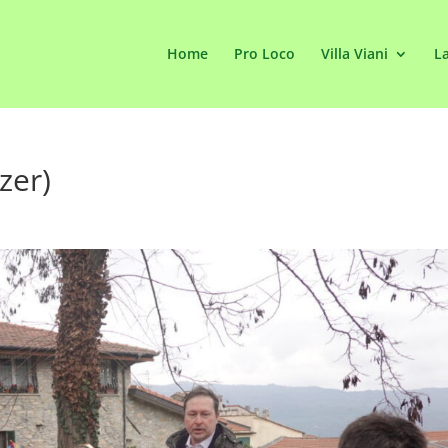
Home
Pro Loco
Villa Viani
La
zer)