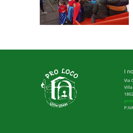
I no
Via 
Villa
1802
prol
P.IV