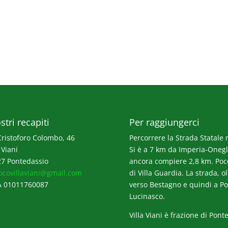
stri recapiti
Per raggiungerci
Cristoforo Colombo, 46
Percorrere la Strada Statale n
 Viani
Si è a 7 km da Imperia-Onegli
7 Pontedassio
ancora compiere 2,8 km. Poco p
ocovillaviani@gmail.com
di Villa Guardia. La strada, o
A 01011760087
verso Bestagno e quindi a Po
Lucinasco.
Villa Viani è frazione di Pont