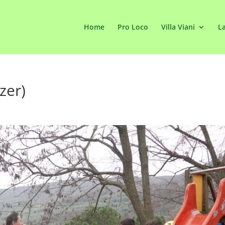
Home
Pro Loco
Villa Viani
La
zer)