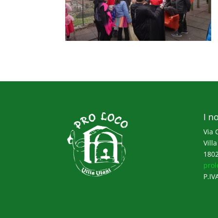
I no
Via 
Villa
1802
prol
P.IV