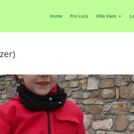
Home
Pro Loco
Villa Viani
La
zer)