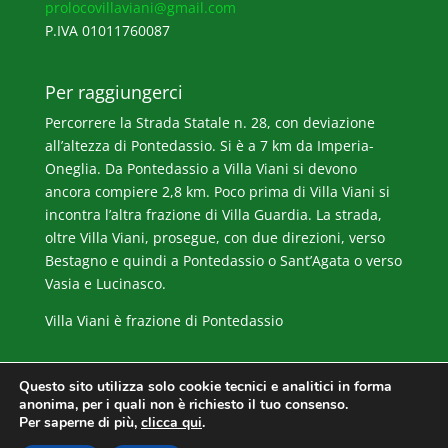
prolocovillaviani@gmail.com
P.IVA 01011760087
Per raggiungerci
Percorrere la Strada Statale n. 28, con deviazione
all’altezza di Pontedassio. Si è a 7 km da Imperia-
Oneglia. Da Pontedassio a Villa Viani si devono
ancora compiere 2,8 km. Poco prima di Villa Viani si
incontra l’altra frazione di Villa Guardia. La strada,
oltre Villa Viani, prosegue, con due direzioni, verso
Bestagno e quindi a Pontedassio o Sant’Agata o verso
Vasia e Lucinasco.
Villa Viani è frazione di Pontedassio
Questo sito utilizza solo cookie tecnici e analitici in forma
anonima, per i quali non è richiesto il tuo consenso.
Per saperne di più,
clicca qui
.
© 2017 / Pro Loco Villa Viani ///
Privacy Policy
-