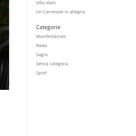
Villa Viani
Un Carnevale in allegria
Categorie
Manifestazioni
News
Sagra
Senza categoria
Sport