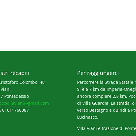
stri recapiti
Per raggiungerci
Cristoforo Colombo, 46
Percorrere la Strada Statale n
 Viani
Si è a 7 km da Imperia-Onegli
7 Pontedassio
ancora compiere 2,8 km. Poco p
ocovillaviani@gmail.com
di Villa Guardia. La strada, o
A 01011760087
verso Bestagno e quindi a Po
Lucinasco.
Villa Viani è frazione di Pont