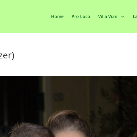
Home
Pro Loco
Villa Viani
La
zer)