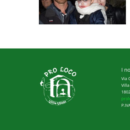
I no
Via 
Villa
1802
prol
P.IV