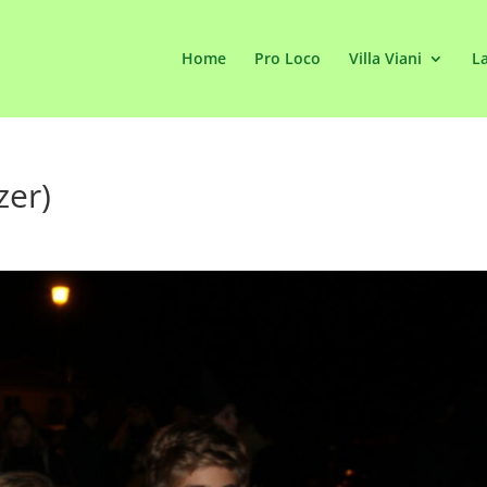
Home
Pro Loco
Villa Viani
La
zer)