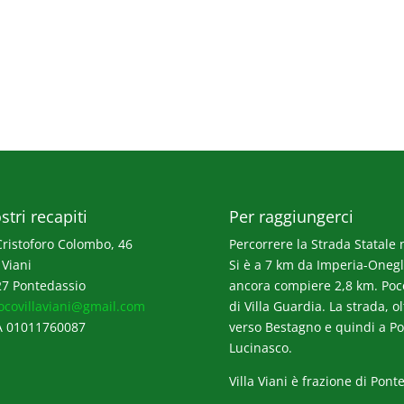
stri recapiti
Per raggiungerci
Cristoforo Colombo, 46
Percorrere la Strada Statale n
 Viani
Si è a 7 km da Imperia-Onegli
7 Pontedassio
ancora compiere 2,8 km. Poco p
ocovillaviani@gmail.com
di Villa Guardia. La strada, o
A 01011760087
verso Bestagno e quindi a Po
Lucinasco.
Villa Viani è frazione di Pont