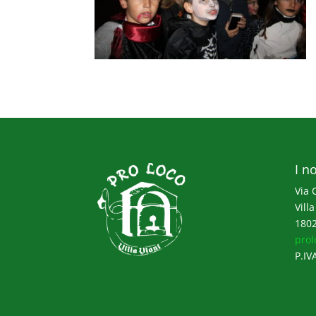
I no
Via 
Villa
1802
prol
P.IV