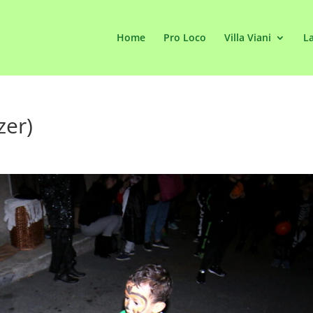
Home
Pro Loco
Villa Viani
La
zer)