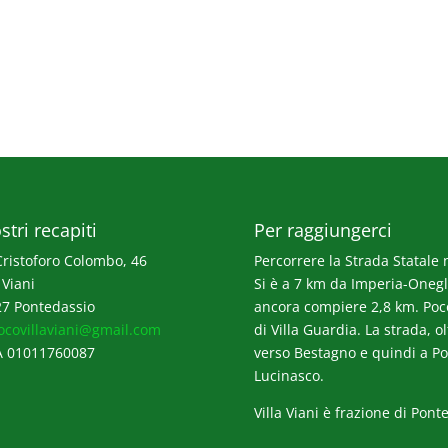
stri recapiti
Per raggiungerci
Cristoforo Colombo, 46
Percorrere la Strada Statale n
 Viani
Si è a 7 km da Imperia-Onegli
7 Pontedassio
ancora compiere 2,8 km. Poco p
ocovillaviani@gmail.com
di Villa Guardia. La strada, o
A 01011760087
verso Bestagno e quindi a Po
Lucinasco.
Villa Viani è frazione di Pont