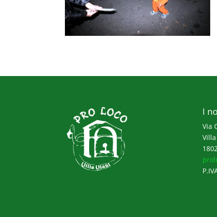
I no
Via 
Villa
1802
prol
P.IV