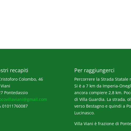
stri recapiti
Per raggiungerci
Cristoforo Colombo, 46
Percorrere la Strada Statale n
 Viani
Si è a 7 km da Imperia-Onegli
7 Pontedassio
ancora compiere 2,8 km. Poco p
ocovillaviani@gmail.com
di Villa Guardia. La strada, o
A 01011760087
verso Bestagno e quindi a Po
Lucinasco.
Villa Viani è frazione di Pont