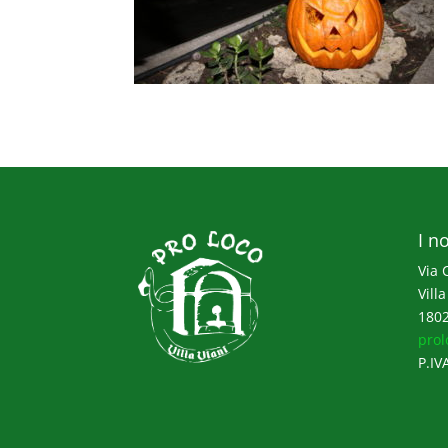
I no
Via 
Villa
1802
prol
P.IV