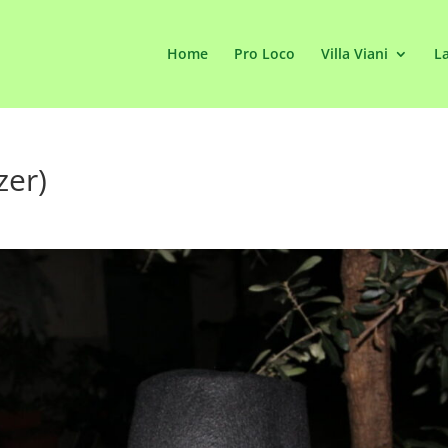
Home
Pro Loco
Villa Viani
La
zer)