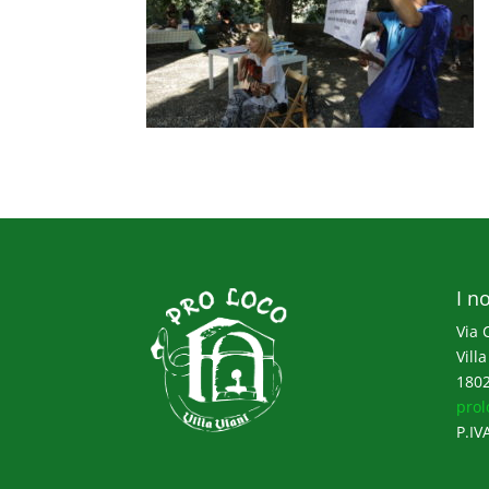
I no
Via 
Villa
1802
prol
P.IV