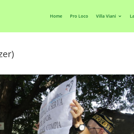
Home
Pro Loco
Villa Viani
La
zer)