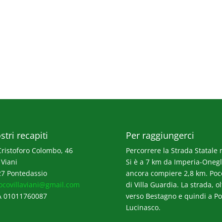
stri recapiti
Per raggiungerci
Cristoforo Colombo, 46
Percorrere la Strada Statale n
 Viani
Si è a 7 km da Imperia-Onegli
7 Pontedassio
ancora compiere 2,8 km. Poco p
ocovillaviani@gmail.com
di Villa Guardia. La strada, o
A 01011760087
verso Bestagno e quindi a Po
Lucinasco.