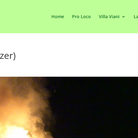
Home
Pro Loco
Villa Viani
La
zer)