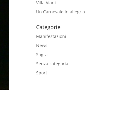
Villa Viani
Un Carnevale in allegria
Categorie
Manifestazioni
News
Sagra
Senza categoria
Sport