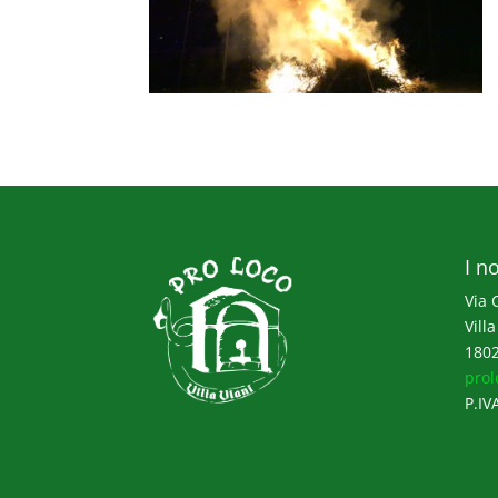
I no
Via 
Villa
1802
prol
P.IV