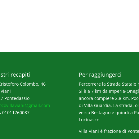
stri recapiti
Per raggiungerci
Cristoforo Colombo, 46
Percorrere la Strada Statale n
 Viani
Si è a 7 km da Imperia-Onegli
7 Pontedassio
ancora compiere 2,8 km. Poco p
ocovillaviani@gmail.com
di Villa Guardia. La strada, o
A 01011760087
verso Bestagno e quindi a Po
Lucinasco.
Villa Viani è frazione di Pont