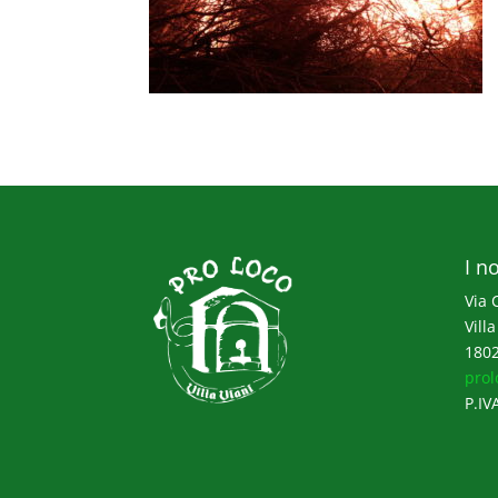
I no
Via 
Villa
1802
prol
P.IV