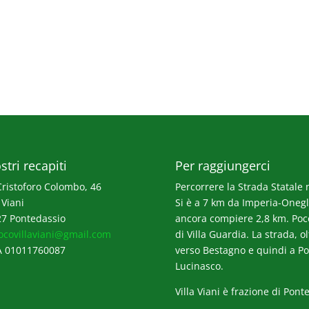
stri recapiti
Per raggiungerci
Cristoforo Colombo, 46
Percorrere la Strada Statale n
 Viani
Si è a 7 km da Imperia-Onegli
7 Pontedassio
ancora compiere 2,8 km. Poco p
ocovillaviani@gmail.com
di Villa Guardia. La strada, o
A 01011760087
verso Bestagno e quindi a Po
Lucinasco.
Villa Viani è frazione di Pont