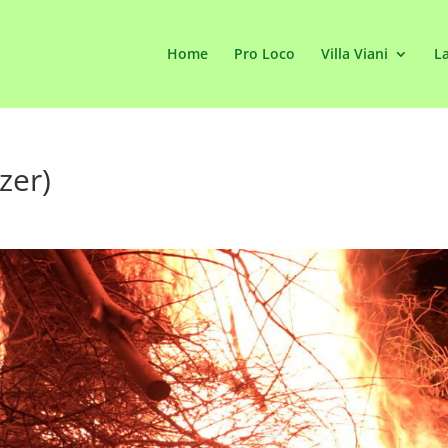
Home
Pro Loco
Villa Viani
La
zer)