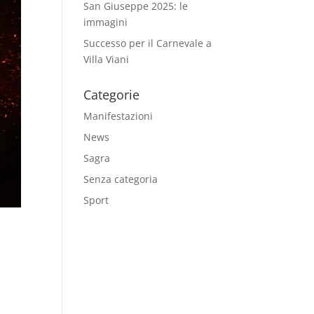
San Giuseppe 2025: le
immagini
Successo per il Carnevale a
Villa Viani
Categorie
Manifestazioni
News
Sagra
Senza categoria
Sport