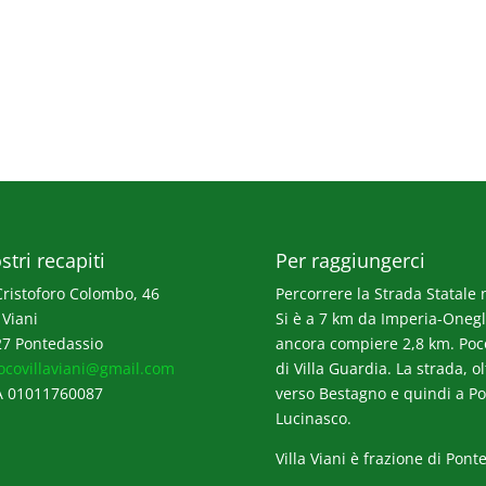
stri recapiti
Per raggiungerci
Cristoforo Colombo, 46
Percorrere la Strada Statale n
 Viani
Si è a 7 km da Imperia-Onegli
7 Pontedassio
ancora compiere 2,8 km. Poco p
ocovillaviani@gmail.com
di Villa Guardia. La strada, o
A 01011760087
verso Bestagno e quindi a Po
Lucinasco.
Villa Viani è frazione di Pont