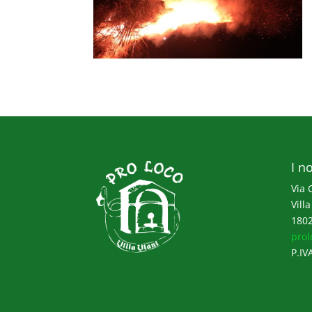
I no
Via 
Villa
1802
prol
P.IV