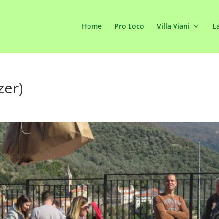
Home
Pro Loco
Villa Viani
La
zer)