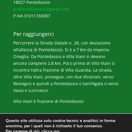
18027 Pontedassio
prolocovillaviani@gmail.com
P.IVA 01011760087
Per raggiungerci
Percorrere la Strada Statale n. 28, con deviazione
all’altezza di Pontedassio. Si è a 7 km da Imperia-
Oneglia. Da Pontedassio a Villa Viani si devono
ancora compiere 2,8 km. Poco prima di Villa Viani si
incontra l’altra frazione di Villa Guardia. La strada,
oltre Villa Viani, prosegue, con due direzioni, verso
Bestagno e quindi a Pontedassio o Sant’Agata o verso
Vasia e Lucinasco.
Villa Viani è frazione di Pontedassio
Questo sito utilizza solo cookie tecnici e analitici in forma
anonima, per i quali non è richiesto il tuo consenso.
Per saperne di più,
clicca qui
.