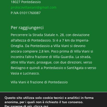
18027 Pontedassio
prolocovillaviani@gmail.com
P.IVA 01011760087
Per raggiungerci
Percorrere la Strada Statale n. 28, con deviazione
all’altezza di Pontedassio. Si è a 7 km da Imperia-
Oneglia. Da Pontedassio a Villa Viani si devono
ancora compiere 2,8 km. Poco prima di Villa Viani si
incontra l’altra frazione di Villa Guardia. La strada,
oltre Villa Viani, prosegue, con due direzioni, verso
Bestagno e quindi a Pontedassio o Sant’Agata o verso
Vasia e Lucinasco.
Villa Viani è frazione di Pontedassio
Questo sito utilizza solo cookie tecnici e analitici in forma
anonima, per i quali non è richiesto il tuo consenso.
Per saperne di più,
clicca qui
.