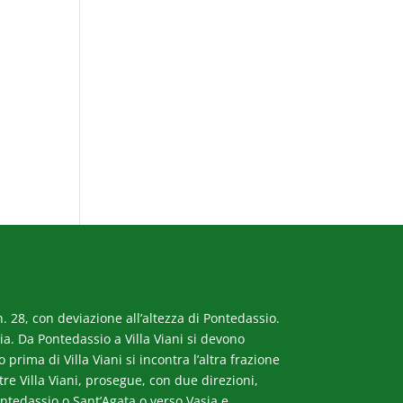
. 28, con deviazione all’altezza di Pontedassio.
a. Da Pontedassio a Villa Viani si devono
rima di Villa Viani si incontra l’altra frazione
ltre Villa Viani, prosegue, con due direzioni,
ntedassio o Sant’Agata o verso Vasia e