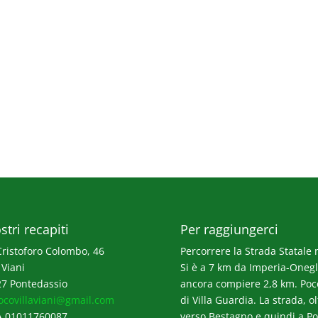
stri recapiti
Per raggiungerci
Cristoforo Colombo, 46
Percorrere la Strada Statale n
 Viani
Si è a 7 km da Imperia-Onegli
7 Pontedassio
ancora compiere 2,8 km. Poco p
ocovillaviani@gmail.com
di Villa Guardia. La strada, o
A 01011760087
verso Bestagno e quindi a Po