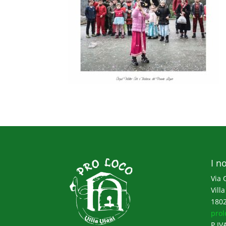
I no
Via 
Villa
1802
prol
P.IV