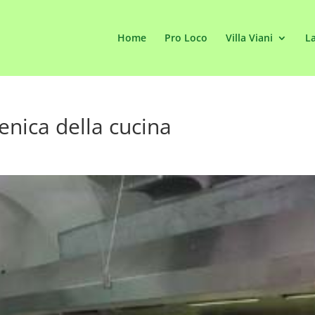
Home
Pro Loco
Villa Viani
La
ienica della cucina