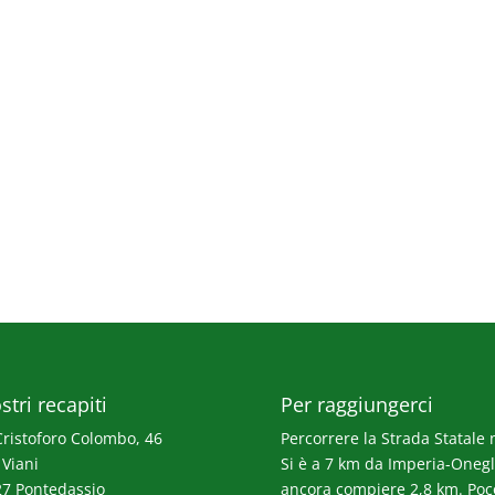
stri recapiti
Per raggiungerci
Cristoforo Colombo, 46
Percorrere la Strada Statale n
 Viani
Si è a 7 km da Imperia-Onegli
7 Pontedassio
ancora compiere 2,8 km. Poco p