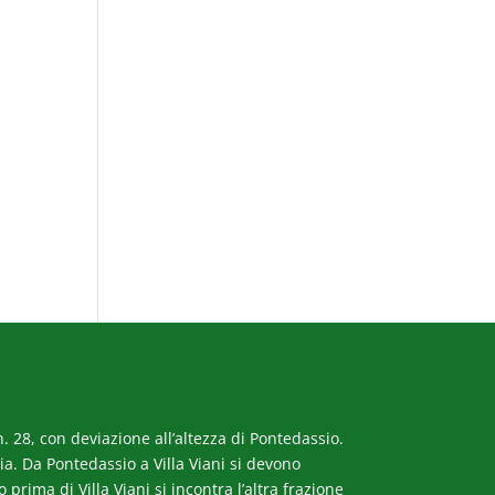
. 28, con deviazione all’altezza di Pontedassio.
a. Da Pontedassio a Villa Viani si devono
rima di Villa Viani si incontra l’altra frazione