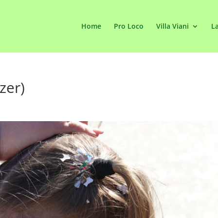
Home
Pro Loco
Villa Viani
La
zer)