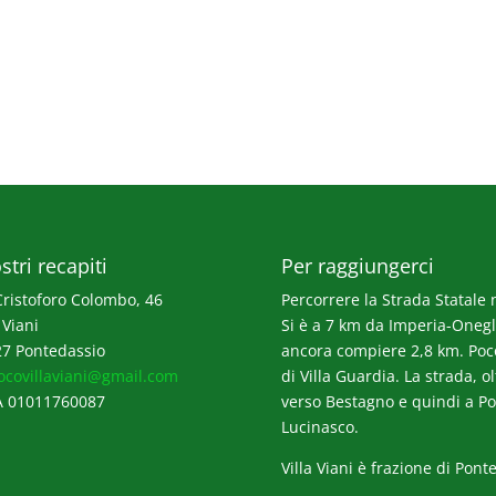
stri recapiti
Per raggiungerci
Cristoforo Colombo, 46
Percorrere la Strada Statale n
 Viani
Si è a 7 km da Imperia-Onegli
7 Pontedassio
ancora compiere 2,8 km. Poco p
ocovillaviani@gmail.com
di Villa Guardia. La strada, o
A 01011760087
verso Bestagno e quindi a Po
Lucinasco.
Villa Viani è frazione di Pont