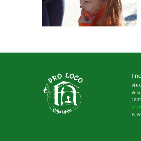
I no
Via 
Villa
1802
prol
P.IV